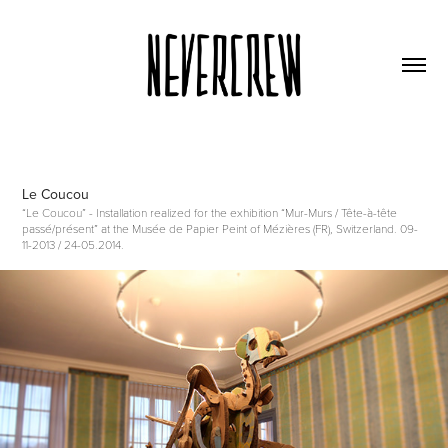
Le Coucou
“Le Coucou” - Installation realized for the exhibition “Mur-Murs / Tête-à-tête
passé/présent” at the Musée de Papier Peint of Mézières (FR), Switzerland. 09-
11-2013 / 24-05.2014.